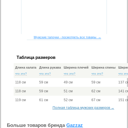
Мужские тапочки - посмотреть все товары →
Таблица размеров
Длина халата
Длина рукава
Ширина плечей
Ширина спины
Ширин
что это?
что это?
что это?
что это?
что эт
118 см
59 см
49 см
59 см
137 с
118 см
59 см
51 см
62 см
141 с
119 см
61 см
52 см
67 см
151 с
Полная таблица мужских размеров →
Больше товаров бренда
Gazzaz