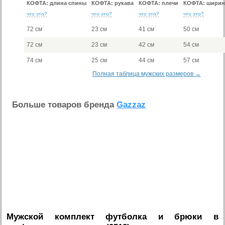
КОФТА: длина спины
КОФТА: рукава
КОФТА: плечи
КОФТА: ширин
что это?
что это?
что это?
что это?
72 см
23 см
41 см
50 см
72 см
23 см
42 см
54 см
74 см
25 см
44 см
57 см
Полная таблица мужских размеров →
Больше товаров бренда
Gazzaz
Мужской комплект футболка и брюки в