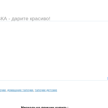
 - дарите красиво!
очки
,
домашние тапочки
,
тапочки детские
Несколько причин купить: