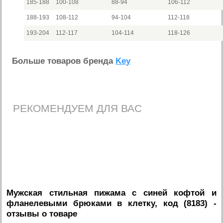
185-188
100-108
88-94
106-112
188-193
108-112
94-104
112-118
193-204
112-117
104-114
118-126
Больше товаров бренда
Key
РЕКОМЕНДУЕМ ДЛЯ ВАС
Мужская стильная пижама с синей кофтой и
фланелевыми брюками в клетку, код (8183)
-
отзывы о товаре