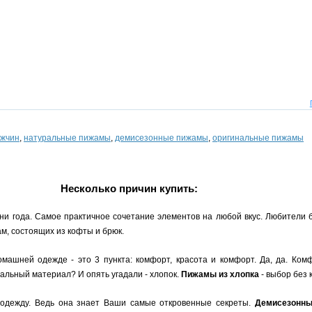
ужчин
,
натуральные пижамы
,
демисезонные пижамы
,
оригинальные пижамы
Несколько причин купить:
ни года. Самое практичное сочетание элементов на любой вкус. Любители 
м, состоящих из кофты и брюк.
машней одежде - это 3 пункта: комфорт, красота и комфорт. Да, да. Комф
льный материал? И опять угадали - хлопок.
Пижамы из хлопка
- выбор без 
одежду. Ведь она знает Ваши самые откровенные секреты.
Демисезонн