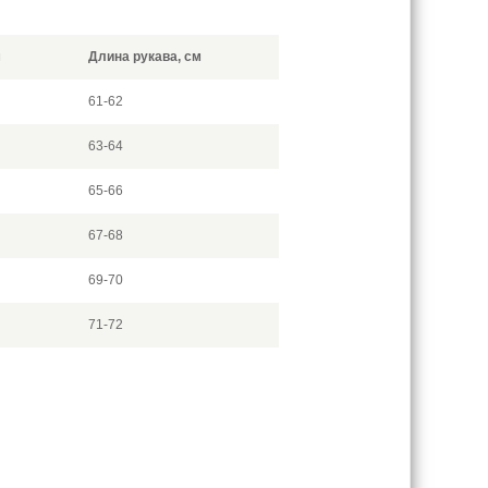
м
Длина рукава, см
61-62
63-64
65-66
67-68
69-70
71-72