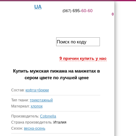
UA
695-
60-60
(067)
0
9 причин купить у нас
Купить
мужская пижама на манжетах в
сером цвете
по лучшей цене
Состав:
кофта+брюки
Тип ткани:
трикотажный
Материал:
хлопок
Производитель:
Cotonella
Страна производитель:
Италия
Сезон:
весна-осень