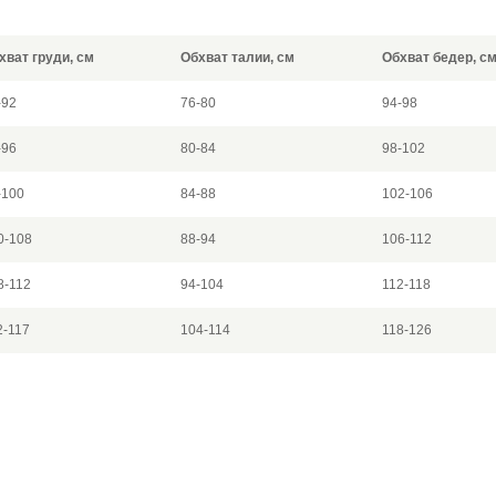
хват груди, см
Обхват талии, см
Обхват бедер, с
-92
76-80
94-98
-96
80-84
98-102
-100
84-88
102-106
0-108
88-94
106-112
8-112
94-104
112-118
2-117
104-114
118-126