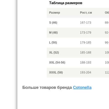
Таблица размеров
Размер
Рост, см
Об
S (46)
167-173
88
M (48)
173-179
92
L (50)
179-185
96
XL (52)
185-188
10
XXL (54-56)
188-193
10
XXXL (58)
193-204
11
Больше товаров бренда
Cotonella