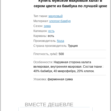
Купить
мужской махровый халат в
сером цвете из бамбука
по лучшей цене
Тип ткани:
махровый
Материал:
хлопок+бамбук
Сезон:
зима
Капюшон:
есть
Карманы:
есть
Производитель:
Nusa
Страна производитель:
Турция
Плотность, гр/м2:
500
Особенности:
Наружная сторона халата
велюровая, внутренняя махровая. Состав ткани :
40% бабмбук, 40 микрофибра, 20% хлопок.
Упаковка:
фирменная сумка
ВМЕСТЕ ДЕШЕВЛЕ