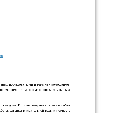
ма
тивных исследователей и маминых помощников.
 необходимости) можно даже прокипятить! Ну а
стями дома. И только махровый халат способен
 заботы, флюиды внимательной воды и нежность