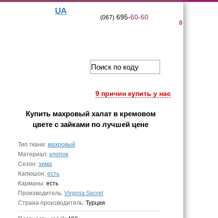
UA
695-
60-60
(067)
0
9 причин купить у нас
Купить
махровый халат в кремовом
цвете с зайками
по лучшей цене
Тип ткани:
махровый
Материал:
хлопок
Сезон:
зима
Капюшон:
есть
Карманы:
есть
Производитель:
Virginia Secret
Страна производитель:
Турция