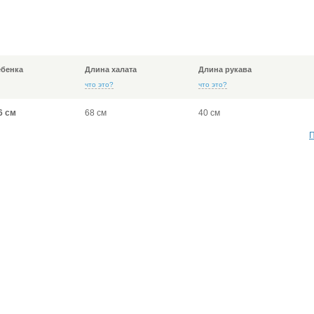
ебенка
Длина халата
Длина рукава
что это?
что это?
6 см
68 см
40 см
П