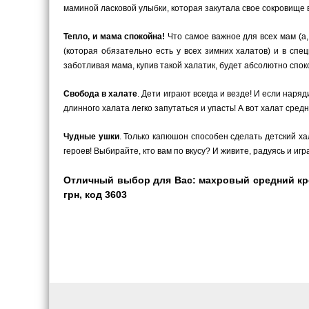
маминой ласковой улыбки, которая закутала свое сокровище
Тепло, и мама спокойна!
Что самое важное для всех мам (а,
(которая обязательно есть у всех зимних халатов) и в сп
заботливая мама, купив такой халатик, будет абсолютно спок
Свобода в халате
. Дети играют всегда и везде! И если наря
длинного халата легко запутаться и упасть! А вот халат сре
Чудные ушки
. Только капюшон способен сделать детский ха
героев! Выбирайте, кто вам по вкусу? И живите, радуясь и игр
Отличный выбор для Вас: махровый средний крем
грн, код 3603