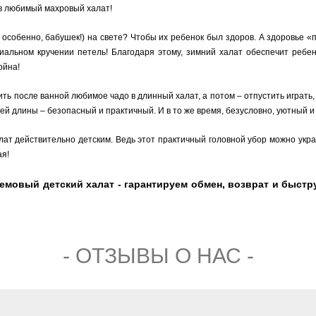
 в любимый махровый халат!
 особенно, бабушек!) на свете? Чтобы их ребенок был здоров. А здоровье 
ециальном кручении петель! Благодаря этому, зимний халат обеспечит реб
ойна!
дить после ванной любимое чадо в длинный халат, а потом – отпустить играть
дней длины – безопасный и практичный. И в то же время, безусловно, уютный и
лат действительно детским. Ведь этот практичный головной убор можно укра
ая!
овый детский халат - гарантируем обмен, возврат и быстру
- ОТЗЫВЫ О НАС -