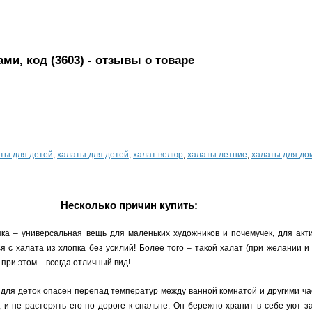
ми, код (3603)
- отзывы о товаре
ты для детей
,
халаты для детей
,
халат велюр
,
халаты летние
,
халаты для до
Несколько причин купить:
пка – универсальная вещь для маленьких художников и почемучек, для ак
 с халата из хлопка без усилий! Более того – такой халат (при желании и
при этом – всегда отличный вид!
для деток опасен перепад температур между ванной комнатой и другими ча
 и не растерять его по дороге к спальне. Он бережно хранит в себе уют