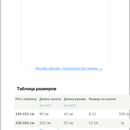
Детские тапочки - посмотреть все товары →
Таблица размеров
Рост ребенка
Длина халата
Длина рукава
Размер на халате
что это?
что это?
144-152 см
96 см
43 см
8-12
556 гр
158-164 см
102 см
52 см
13-16
- гр