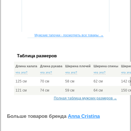
Мужские тапочки - посмотреть все товары →
Таблица размеров
Длина халата
Длина рукава
Ширина плечей
Ширина спины
Ширин
что это?
что это?
что это?
что это?
что эт
125 см
70 см
58 см
62 см
142 с
121 см
74 см
59 см
64 см
150 с
Полная таблица мужских размеров →
Больше товаров бренда
Anna Cristina