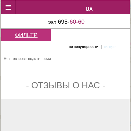
UA
UA
695-
60-60
(067)
ФИЛЬТР
по популярности
|
по цене
Нет товаров в подкатегории
- ОТЗЫВЫ О НАС -