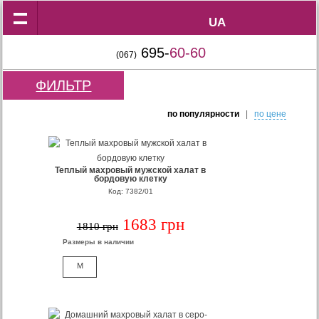
UA
UA
695-
60-60
(067)
ФИЛЬТР
по популярности
|
по цене
Теплый махровый мужской халат в
бордовую клетку
Код: 7382/01
1683 грн
1810 грн
Размеры в наличии
M