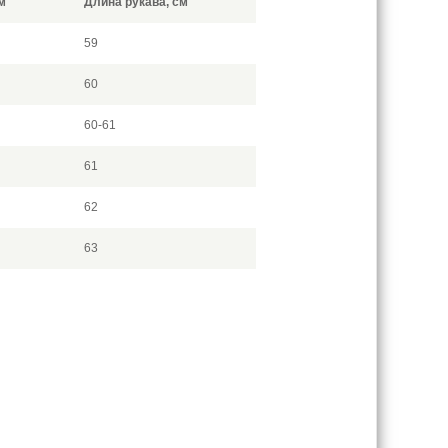
м
Длина рукава, см
59
60
60-61
61
62
63