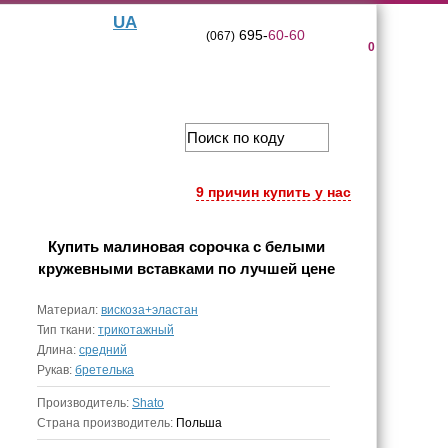
UA
695-
60-60
(067)
0
9 причин купить у нас
Купить
малиновая сорочка с белыми
кружевными вставками
по лучшей цене
Материал:
вискоза+эластан
Тип ткани:
трикотажный
Длина:
средний
Рукав:
бретелька
Производитель:
Shato
Страна производитель:
Польша