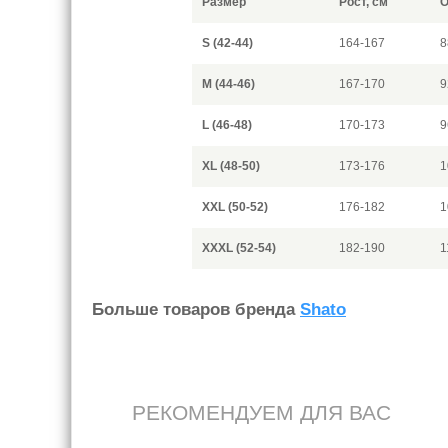
Размер
Рост, см
О
S (42-44)
164-167
8
M (44-46)
167-170
9
L (46-48)
170-173
9
XL (48-50)
173-176
1
XXL (50-52)
176-182
1
XXXL (52-54)
182-190
1
Больше товаров бренда
Shato
РЕКОМЕНДУЕМ ДЛЯ ВАС