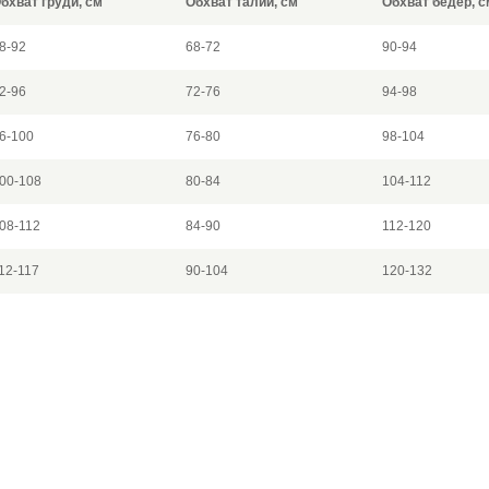
бхват груди, см
Обхват талии, см
Обхват бедер, с
8-92
68-72
90-94
2-96
72-76
94-98
6-100
76-80
98-104
00-108
80-84
104-112
08-112
84-90
112-120
12-117
90-104
120-132