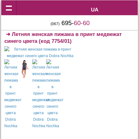
UA
UA
695-
60-60
(067)
➜
Летняя женская пижама в принт медвежат
синего цвета
(код 7754/01)