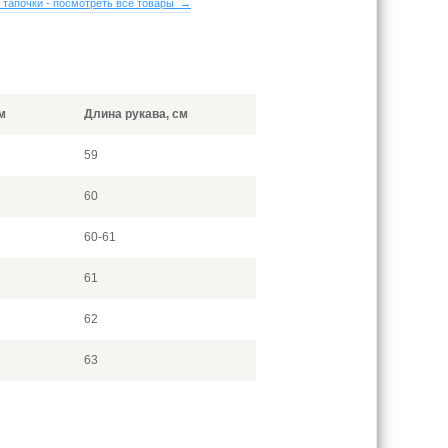
 тапочки - посмотреть все товары →
м
Длина рукава, см
59
60
60-61
61
62
63