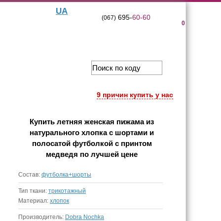
UA
695-
60-60
(067)
0
9 причин купить у нас
Купить
летняя женская пижама из
натурального хлопка с шортами и
полосатой футболкой с принтом
медведя
по лучшей цене
Состав:
футболка+шорты
Тип ткани:
трикотажный
Материал:
хлопок
Производитель:
Dobra Nochka