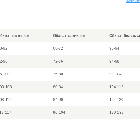
Женские
бхват груди, см
Обхват талии, см
Обхват бедер, с
8-92
68-72
90-94
2-96
72-76
94-98
6-100
76-80
98-104
00-108
80-84
104-112
08-112
84-90
112-120
12-117
90-104
120-132