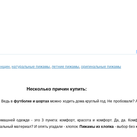
енщин
,
натуральные пижамы
,
летние пижамы
,
оригинальные пижамы
Несколько причин купить:
? Ведь в
футболке и шортах
можно ходить дома круглый год. Не пробовали?
машней одежде - это 3 пункта: комфорт, красота и комфорт. Да, да. Комф
льный материал? И опять угадали - хлопок.
Пижамы из хлопка
- выбор без 