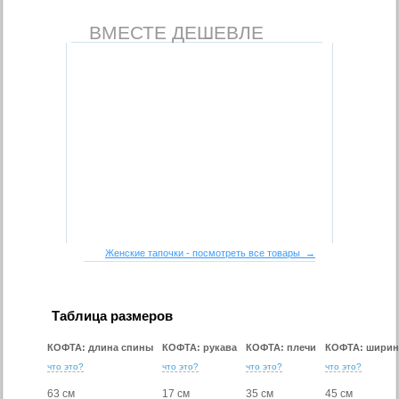
ВМЕСТЕ ДЕШЕВЛЕ
Женские тапочки - посмотреть все товары →
Таблица размеров
КОФТА: длина спины
КОФТА: рукава
КОФТА: плечи
КОФТА: ширин
что это?
что это?
что это?
что это?
63 см
17 см
35 см
45 см