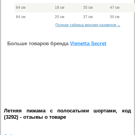
64 см
18 см
35 см
47 см
64 см
20 см
37 см
50 см
Полная таблица женских размеров →
Больше товаров бренда
Vienetta Secret
Летняя пижама с полосатыми шортами, код
(3292)
- отзывы о товаре