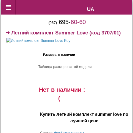
UA
UA
695-
60-60
(067)
➜
Летний комплект Summer Love
(код 3707/01)
Размеры в наличии
Таблица размеров этой модели
Нет в наличии :
(
Купить
летний комплект summer love
по
лучшей цене