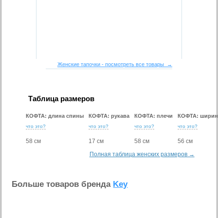
Женские тапочки - посмотреть все товары →
Таблица размеров
КОФТА: длина спины
КОФТА: рукава
КОФТА: плечи
КОФТА: ширин
что это?
что это?
что это?
что это?
58 см
17 см
58 см
56 см
Полная таблица женских размеров →
Больше товаров бренда
Key