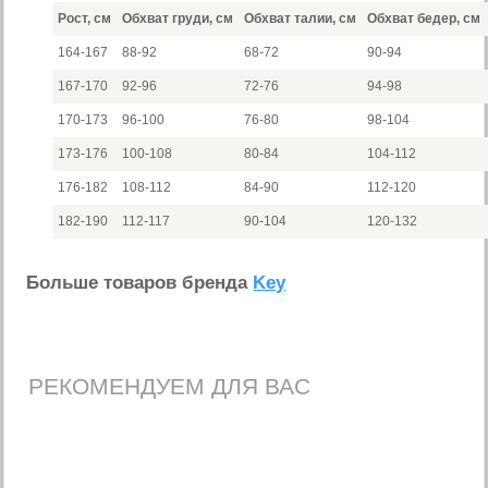
Рост, см
Обхват груди, см
Обхват талии, см
Обхват бедер, см
164-167
88-92
68-72
90-94
167-170
92-96
72-76
94-98
170-173
96-100
76-80
98-104
173-176
100-108
80-84
104-112
176-182
108-112
84-90
112-120
182-190
112-117
90-104
120-132
Больше товаров бренда
Key
РЕКОМЕНДУЕМ ДЛЯ ВАС