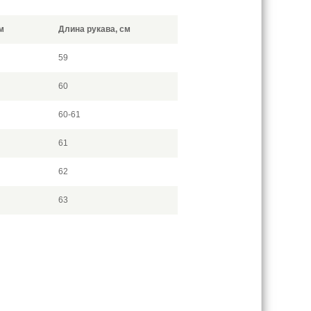
м
Длина рукава, см
59
60
60-61
61
62
63