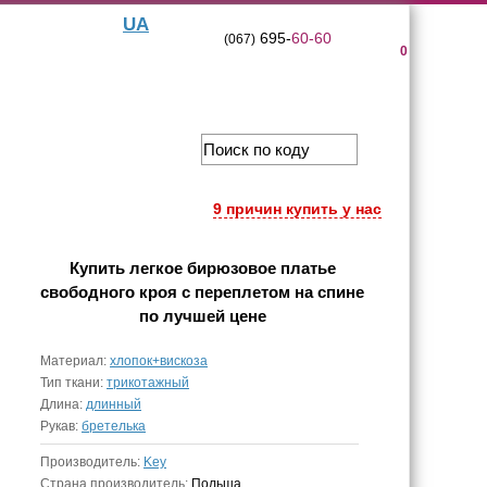
UA
695-
60-60
(067)
0
9 причин купить у нас
Купить
легкое бирюзовое платье
свободного кроя с переплетом на спине
по лучшей цене
Материал:
хлопок+вискоза
Тип ткани:
трикотажный
Длина:
длинный
Рукав:
бретелька
Производитель:
Key
Страна производитель:
Польша