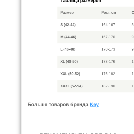
Таблица размеров
Размер
Рост, см
О
S (42-44)
164-167
8
M (44-46)
167-170
9
L (46-48)
170-173
9
XL (48-50)
173-176
1
XXL (50-52)
176-182
1
XXXL (52-54)
182-190
1
Больше товаров бренда
Key