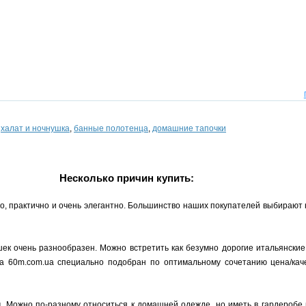
,
халат и ночнушка
,
банные полотенца
,
домашние тапочки
Несколько причин купить:
но, практично и очень элегантно. Большинство наших покупателей выбирают
ек очень разнообразен. Можно встретить как безумно дорогие итальянские
на 60m.com.ua специально подобран по оптимальному сочетанию цена/кач
ы
. Можно по-разному относиться к домашней одежде, но иметь в гардеробе