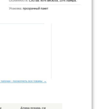
Особенности:
Состав: 90% вискоза, 10% лайкра.
Упаковка:
прозрачный пакет
 тапочки - посмотреть все товары →
м
Длина рукава, см