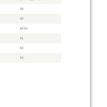
59
60
60-61
61
62
63