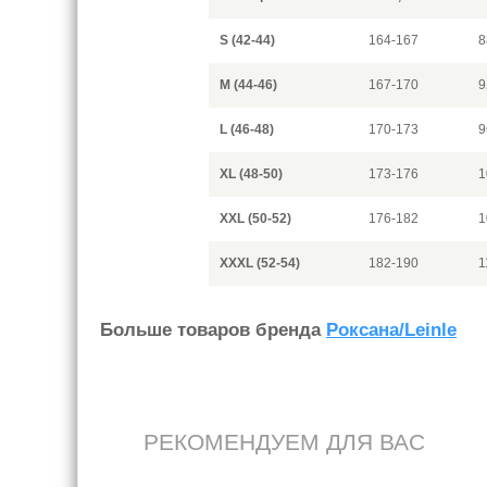
S (42-44)
164-167
8
M (44-46)
167-170
9
L (46-48)
170-173
9
XL (48-50)
173-176
1
XXL (50-52)
176-182
1
XXXL (52-54)
182-190
1
Больше товаров бренда
Роксана/Leinle
РЕКОМЕНДУЕМ ДЛЯ ВАС