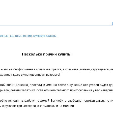
тажные
,
халаты летние
,
мужские халаты
,
Несколько причин купить:
 это не бесформенная советская тряпка, а красивая, мягкая, струящаяся, л
охраняет даже в «поношенном» возрасте!
тний зной? Конечно, прохлады! Именно такое ощущение без устали будет да
риала, летний халатик! После его целительного прикосновения у вас наверня
добно исполнять работу по дому? Вы любите свободно передвигаться, не 
 с рукавом три четверти, с карманами и на молнии.