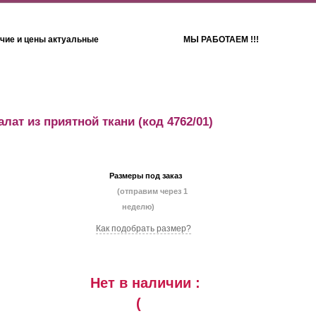
чие и цены актуальные
МЫ РАБОТАЕМ !!!
Детям
Полотенца
алат из приятной ткани
(код 4762/01)
Размеры под заказ
(отправим через 1
неделю)
Как подобрать размер?
Нет в наличии :
(