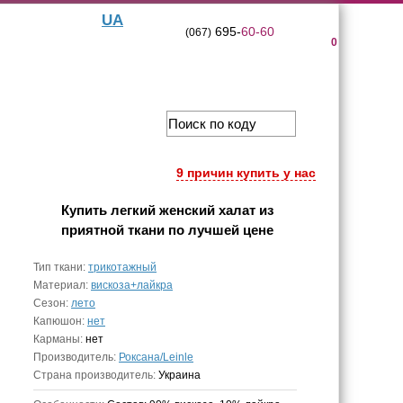
UA
695-
60-60
(067)
0
9 причин купить у нас
Купить
легкий женский халат из
приятной ткани
по лучшей цене
Тип ткани:
трикотажный
Материал:
вискоза+лайкра
Сезон:
лето
Капюшон:
нет
Карманы:
нет
Производитель:
Роксана/Leinle
Страна производитель:
Украина