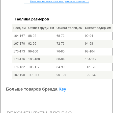
Женские тапочки - посмотреть все товары →
Таблица размеров
Рост, см
Обхват груди, см
Обхват талии, см
Обхват бедер, см
164-167
88-92
68-72
90-94
167-170
92-96
72-76
94-98
170-173
96-100
76-80
98-104
173-176
100-108
80-84
104-112
176-182
108-112
84-90
112-120
182-190
112-117
90-104
120-132
Больше товаров бренда
Key