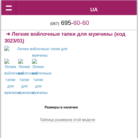
UA
UA
695-
60-60
(067)
➜
Легкие войлочные тапки для мужчины
(код
3023/01)
Размеры в наличии
Таблица размеров этой модели