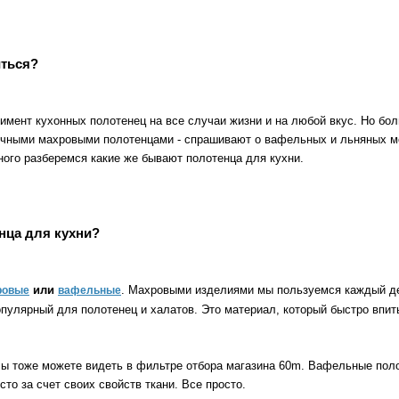
иться?
имент кухонных полотенец на все случаи жизни и на любой вкус. Но бо
бычными махровыми полотенцами - спрашивают о вафельных и льняных мо
ого разберемся какие же бывают полотенца для кухни.
нца для кухни?
или
. Махровыми изделиями мы пользуемся каждый де
ровые
вафельные
пулярный для полотенец и халатов. Это материал, который быстро впиты
Вы тоже можете видеть в фильтре отбора магазина 60m. Вафельные по
то за счет своих свойств ткани. Все просто.