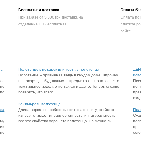
Бесплатная доставка
Оплата бе
При заказе от 5 000 грн доставка на
Оплата по 
отделение НП бесплатная
платите ро
сайте
пы,
Полотенце в подарок или торт из полотенца
ДЕН
Полотенце – привычная вещь в каждом доме. Впрочем,
исп
пов
в разряд будничных предметов попало это
Пис
 по
текстильное изделие не так уж и давно. Теперь сложно
поч
 по
поверить, что всего...
праз
кажд
Как выбрать полотенце
 за
Длина ворса, способность впитывать влагу, стойкость к
Пол
износу, стирке, гипоаллергенность и натуральность –
Сущ
му
все это свойства хорошего полотенца. Но можно ли...
пол
гие
пре
ьно
сего