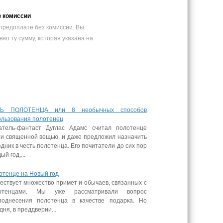
з комиссии
предоплате без комиссии. Вы
вно ту сумму, которая указана на
Ь ПОЛОТЕНЦА или 8 необычных способов
ользования полотенец
атель-фантаст Дуглас Адамс считал полотенце
ти священной вещью, и даже предложил назначить
дник в честь полотенца. Его почитатели до сих пор
ый год,...
отенце на Новый год
ествует множество примет и обычаев, связанных с
отенцами. Мы уже рассматривали вопрос
поднесения полотенца в качестве подарка. Но
дня, в преддверии...