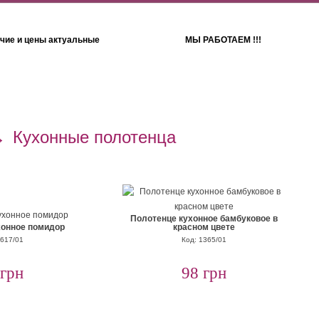
чие и цены актуальные
МЫ РАБОТАЕМ !!!
Детям
Полотенца
→
Кухонные полотенца
Полотенце кухонное бамбуковое в
хонное помидор
красном цвете
1617/01
Код: 1365/01
 грн
98 грн