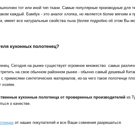
выполнен тот или иной тип ткани. Самые популярные производные для т
знаком каждый. Бамбук - это аналог хлопка, но является более мягким и 
ом, имеет все натуральные свойства льна (более подробно об этом Вы м
теля кухонных полотенец?
енец. Сегодня на рынке существует огромное множество самых различн
встретить на свое обычном районном рынке - обычно самый дешевый Кита
с примесями синтетических материалов, из-за чего такое полотенце плох
 хозяек.
ественные кухонные полотенца от проверенных производителей
из Т
ться о качестве.
от наших покупателей и все Ваши сомнения разрешаться.
отенцах