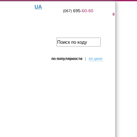
UA
695-
60-60
(067)
0
по популярности
|
по цене