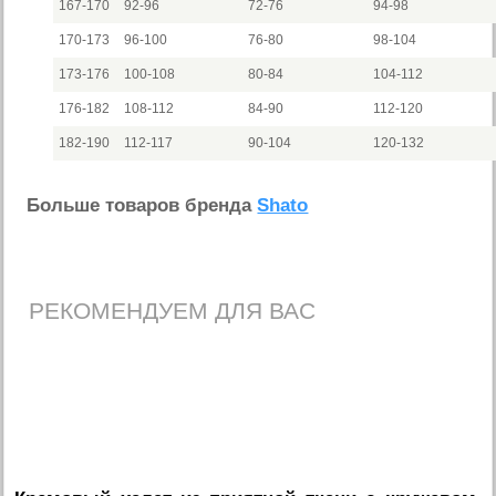
167-170
92-96
72-76
94-98
170-173
96-100
76-80
98-104
173-176
100-108
80-84
104-112
176-182
108-112
84-90
112-120
182-190
112-117
90-104
120-132
Больше товаров бренда
Shato
РЕКОМЕНДУЕМ ДЛЯ ВАС