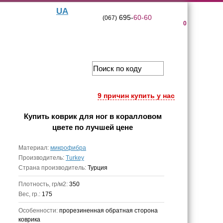
UA
695-
60-60
(067)
0
9 причин купить у нас
Купить
коврик для ног в коралловом
цвете
по лучшей цене
Материал:
микрофибра
Производитель:
Turkey
Страна производитель:
Турция
Плотность, гр/м2:
350
Вес, гр.:
175
Особенности:
прорезиненная обратная сторона
коврика