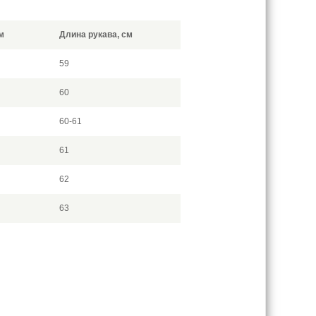
м
Длина рукава, см
59
60
60-61
61
62
63