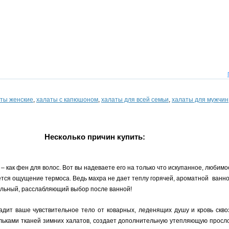
ты женские
,
халаты с капюшоном
,
халаты для всей семьи
,
халаты для мужчин
Несколько причин купить:
 как фен для волос. Вот вы надеваете его на только что искупанное, любимое
ляется ощущение термоса. Ведь махра не дает теплу горячей, ароматной ванн
альный, расслабляющий выбор после ванной!
дит ваше чувствительное тело от коварных, леденящих душу и кровь сквозн
льками тканей зимних халатов, создает дополнительную утепляющую прослой