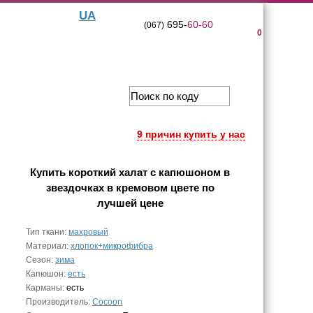
UA
695-
60-60
(067)
0
9 причин купить у нас
Купить
короткий халат c капюшоном в
звездочках в кремовом цвете
по
лучшей цене
Тип ткани:
махровый
Материал:
хлопок+микрофибра
Сезон:
зима
Капюшон:
есть
Карманы:
есть
Производитель:
Cocoon