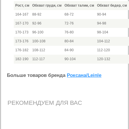
Рост, см
Обхват груди, см
Обхват талии, см
Обхват бедер, см
164-167
88-92
68-72
90-94
167-170
92-96
72-76
94-98
170-173
96-100
76-80
98-104
173-176
100-108
80-84
104-112
176-182
108-112
84-90
112-120
182-190
112-117
90-104
120-132
Больше товаров бренда
Роксана/Leinle
РЕКОМЕНДУЕМ ДЛЯ ВАС