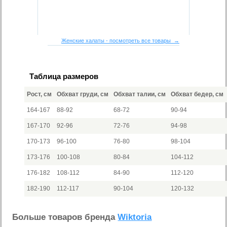
Женские халаты - посмотреть все товары →
Таблица размеров
Рост, см
Обхват груди, см
Обхват талии, см
Обхват бедер, см
164-167
88-92
68-72
90-94
167-170
92-96
72-76
94-98
170-173
96-100
76-80
98-104
173-176
100-108
80-84
104-112
176-182
108-112
84-90
112-120
182-190
112-117
90-104
120-132
Больше товаров бренда
Wiktoria