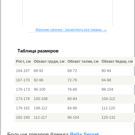
Женские тапочки - посмотреть все товары →
Таблица размеров
Рост, см
Обхват груди, см
Обхват талии, см
Обхват бедер, см
164-167
88-92
68-72
90-94
167-170
92-96
72-76
94-98
170-173
96-100
76-80
98-104
173-176
100-108
80-84
104-112
176-182
108-112
84-90
112-120
182-190
112-117
90-104
120-132
Больше товаров бренда
Bella Secret