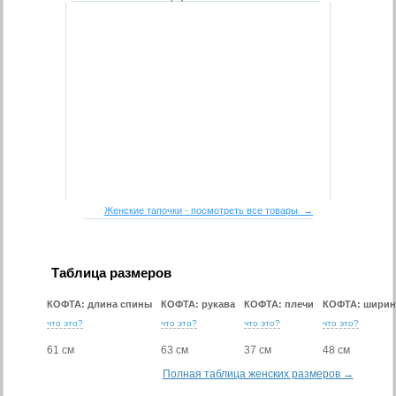
Женские тапочки - посмотреть все товары →
Таблица размеров
КОФТА: длина спины
КОФТА: рукава
КОФТА: плечи
КОФТА: ширин
что это?
что это?
что это?
что это?
61 см
63 см
37 см
48 см
Полная таблица женских размеров →