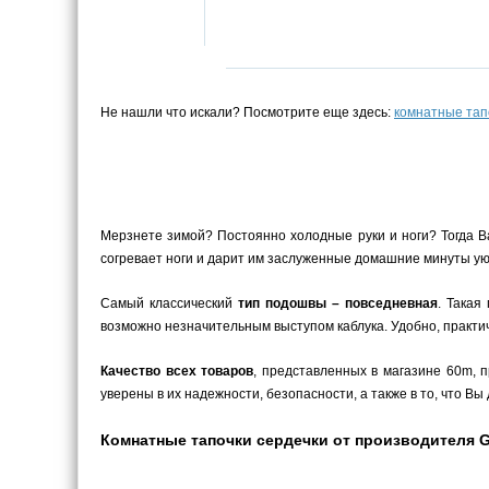
Не нашли что искали? Посмотрите еще здесь:
комнатные тап
Мерзнете зимой? Постоянно холодные руки и ноги? Тогда В
согревает ноги и дарит им заслуженные домашние минуты уют
Самый классический
тип подошвы – повседневная
. Такая
возможно незначительным выступом каблука. Удобно, практич
Качество всех товаров
, представленных в магазине 60m,
уверены в их надежности, безопасности, а также в то, что 
Комнатные тапочки сердечки от производителя Gez