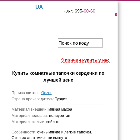
UA
695-
60-60
(067)
0
9 причин купить у нас
Купить
комнатные тапочки сердечки
по
лучшей цене
Производитель:
Gezer
Страна производитель:
Турция
Материал внешний:
мягкая махра
Материал подошвы:
полиуретан
Материал стельки:
войлок
Особенности:
очень мягкие и легкие тапочки.
Стелька анатомически выгнута.