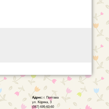
Адрес:
г. Полтава
ул. Коряка, 3
(067) 695-60-60