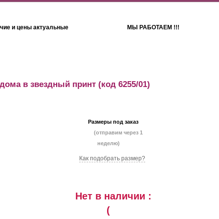
чие и цены актуальные
МЫ РАБОТАЕМ !!!
Детям
Полотенца
дома в звездный принт
(код 6255/01)
Размеры под заказ
(отправим через 1
неделю)
Как подобрать размер?
Нет в наличии :
(