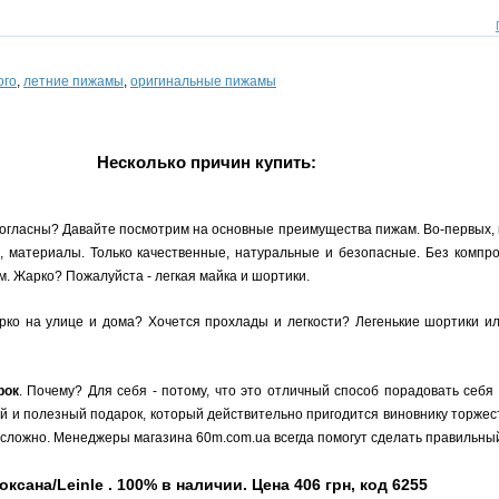
ого
,
летние пижамы
,
оригинальные пижамы
Несколько причин купить:
согласны? Давайте посмотрим на основные преимущества пижам. Во-первых, 
, материалы. Только качественные, натуральные и безопасные. Без компро
. Жарко? Пожалуйста - легкая майка и шортики.
о на улице и дома? Хочется прохлады и легкости? Легенькие шортики или
рок
. Почему? Для себя - потому, что это отличный способ порадовать себя
ый и полезный подарок, который действительно пригодится виновнику торжест
сложно. Менеджеры магазина 60m.com.ua всегда помогут сделать правильный
сана/Leinle . 100% в наличии. Цена 406 грн, код 6255