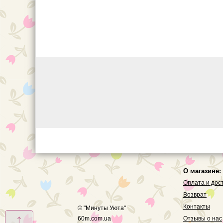
О магазине:
Оплата и дос
Возврат
Контакты
© "
Минуты Уюта
"
↑
60m.com.ua
Отзывы о нас