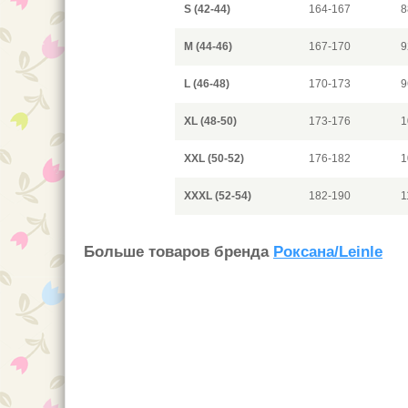
S (42-44)
164-167
8
M (44-46)
167-170
9
L (46-48)
170-173
9
XL (48-50)
173-176
1
XXL (50-52)
176-182
1
XXXL (52-54)
182-190
1
Больше товаров бренда
Роксана/Leinle