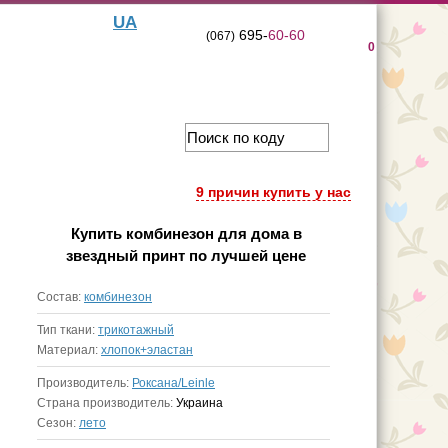
UA
695-
60-60
(067)
0
9 причин купить у нас
Купить
комбинезон для дома в
звездный принт
по лучшей цене
Состав:
комбинезон
Тип ткани:
трикотажный
Материал:
хлопок+эластан
Производитель:
Роксана/Leinle
Страна производитель:
Украина
Сезон:
лето