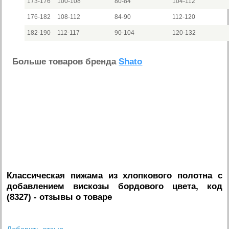
173-176
100-108
80-84
104-112
176-182
108-112
84-90
112-120
182-190
112-117
90-104
120-132
Больше товаров бренда
Shato
Классическая пижама из хлопкового полотна с
добавлением вискозы бордового цвета, код
(8327)
- отзывы о товаре