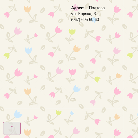
Адрес:
г. Полтава
ул. Коряка, 3
(067) 695-60-60
↑