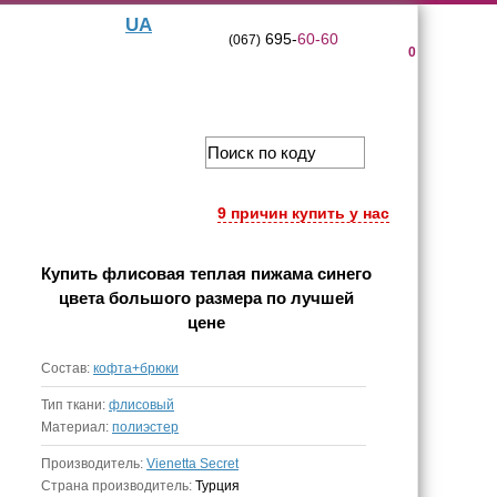
UA
695-
60-60
(067)
0
9 причин купить у нас
Купить
флисовая теплая пижама синего
цвета большого размера
по лучшей
цене
Состав:
кофта+брюки
Тип ткани:
флисовый
Материал:
полиэстер
Производитель:
Vienetta Secret
Страна производитель:
Турция