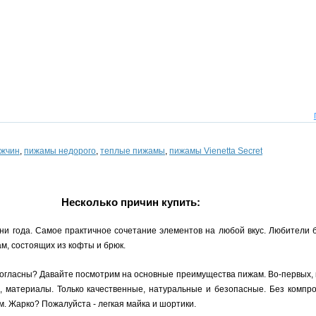
ужчин
,
пижамы недорого
,
теплые пижамы
,
пижамы Vienetta Secret
Несколько причин купить:
ни года. Самое практичное сочетание элементов на любой вкус. Любители 
м, состоящих из кофты и брюк.
согласны? Давайте посмотрим на основные преимущества пижам. Во-первых, 
, материалы. Только качественные, натуральные и безопасные. Без компро
. Жарко? Пожалуйста - легкая майка и шортики.