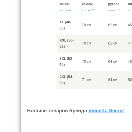
заказа
спины
рукава
пл
что это?
что это?
что это?
чт
XL (48-
70 см
62 см
45
50)
XXL (50-
70 см
62 см
47
52)
3XL (52-
70 см
64 см
48
54)
4XL (54-
71 см
64 см
50
56)
Больше товаров бренда
Vienetta Secret