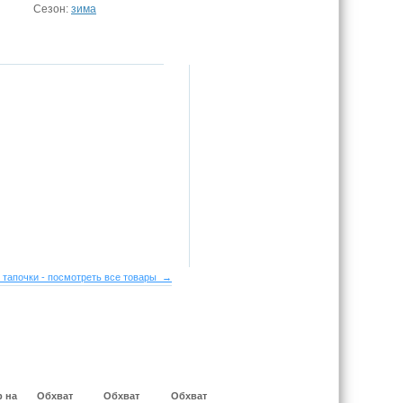
Сезон:
зима
 тапочки - посмотреть все товары →
р на
Обхват
Обхват
Обхват