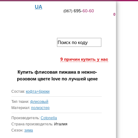
UA
695-
60-60
(067)
0
9 причин купить у нас
Купить
флисовая пижама в нежно-
розовом цвете love
по лучшей цене
Состав:
кофта+брюки
Тип ткани:
флисовый
Материал:
полиэстер
Производитель:
Cotonella
Страна производитель:
Италия
Сезон:
зима