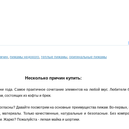
ужчин
,
пижамы недорого
,
теплые пижамы
,
оригинальные пижамы
Несколько причин купить:
ни года. Самое практичное сочетание элементов на любой вкус. Любители 
м, состоящих из кофты и брюк.
согласны? Давайте посмотрим на основные преимущества пижам. Во-первых, 
, материалы. Только качественные, натуральные и безопасные. Без компро
. Жарко? Пожалуйста - легкая майка и шортики.