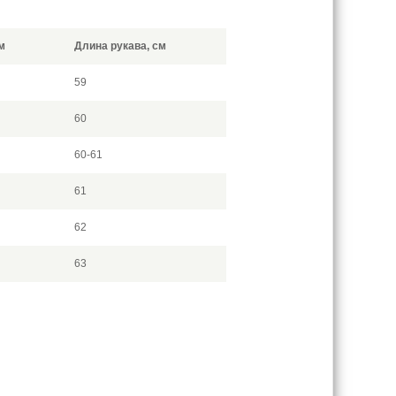
м
Длина рукава, см
59
60
60-61
61
62
63