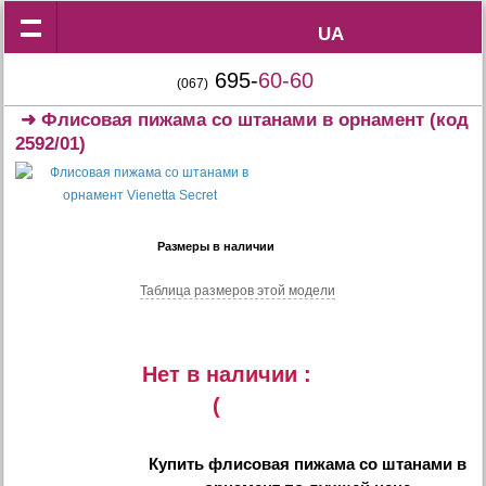
UA
UA
695-
60-60
(067)
➜
Флисовая пижама со штанами в орнамент
(код
2592/01)
Размеры в наличии
Таблица размеров этой модели
Нет в наличии :
(
Купить
флисовая пижама со штанами в