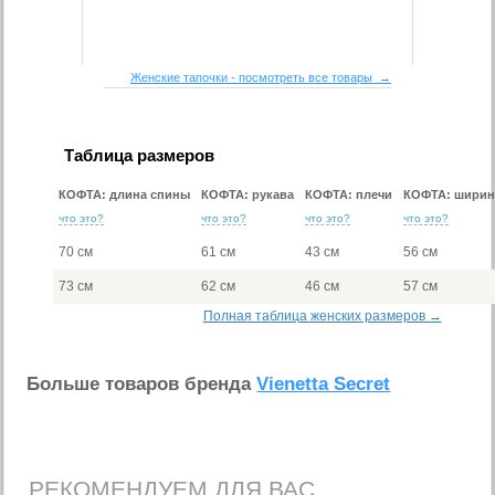
Женские тапочки - посмотреть все товары →
Таблица размеров
КОФТА: длина спины
КОФТА: рукава
КОФТА: плечи
КОФТА: ширин
что это?
что это?
что это?
что это?
70 см
61 см
43 см
56 см
73 см
62 см
46 см
57 см
Полная таблица женских размеров →
Больше товаров бренда
Vienetta Secret
РЕКОМЕНДУЕМ ДЛЯ ВАС