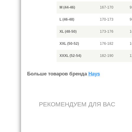
M (44-46)
167-170
9
L (46-48)
170-173
9
XL (48-50)
173-176
1
XXL (50-52)
176-182
1
XXXL (52-54)
182-190
1
Больше товаров бренда
Hays
РЕКОМЕНДУЕМ ДЛЯ ВАС