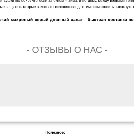
 сушки волос? А что если за окном – зима, и по дому, между волнами тепл
вые защитить мокрые волосы от сквозняков и дать им возможность высохнуть
ский махровый серый длинный халат - быстрая доставка по 
- ОТЗЫВЫ О НАС -
Полезное: