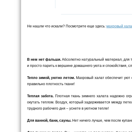
Не нашли что искали? Посмотрите еще здесь:
махровый хала
В нем нет фальши.
Абсолютно натуральный материал, для те
и просто парить к вершине домашнего уюта и спокойствия, сл
Тепло зимой, уютно летом.
Махровый халат обеспечит уют с
правильно плотность ткани!
Теплая забота.
Плотная ткань зимнего халата надежно огра
окутать теплом. Воздух, который задерживается между пете
трудного рабочего дня – уснете в уютном тепле!
Для ванной, бани, сауны.
Нет ничего лучше, чем после купани