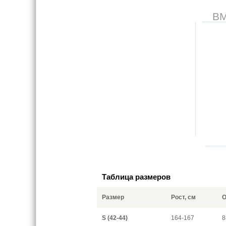
В
Таблица размеров
Размер
Рост, см
О
S (42-44)
164-167
8