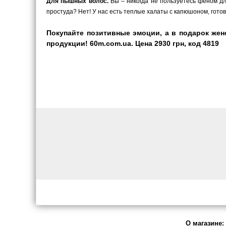
Для пышных волос.
Вы – никогда не пользуетесь феном для
простуда? Нет! У нас есть теплые халаты с капюшоном, гото
Покупайте позитивные эмоции, а в подарок жен
продукции! 60m.com.ua. Цена 2930 грн, код 4819
О магазине: