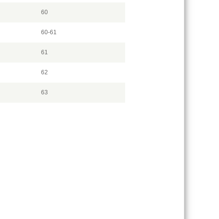
60
60-61
61
62
63