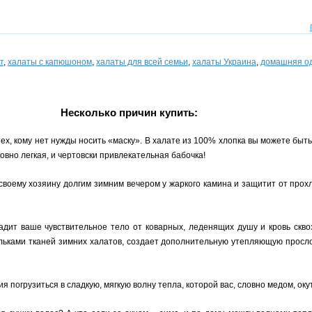
т
,
халаты с капюшоном
,
халаты для всей семьи
,
халаты Украина
,
домашняя од
Несколько причин купить:
х, кому нет нужды носить «маску». В халате из 100% хлопка вы можете быть
овно легкая, и чертовски привлекательная бабочка!
воему хозяину долгим зимним вечером у жаркого камина и защитит от прохл
дит ваше чувствительное тело от коварных, леденящих душу и кровь сквозн
льками тканей зимних халатов, создает дополнительную утепляющую прослой
я погрузиться в сладкую, мягкую волну тепла, которой вас, словно медом, ок