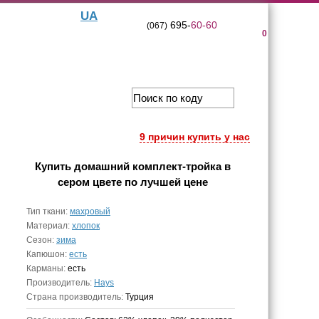
UA
695-
60-60
(067)
0
9 причин купить у нас
Купить
домашний комплект-тройка в
сером цвете
по лучшей цене
Тип ткани:
махровый
Материал:
хлопок
Сезон:
зима
Капюшон:
есть
Карманы:
есть
Производитель:
Hays
Страна производитель:
Турция