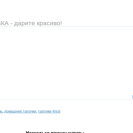
 - дарите красиво!
вь
,
домашние тапочки
,
тапочки 4rest
Несколько причин купить: