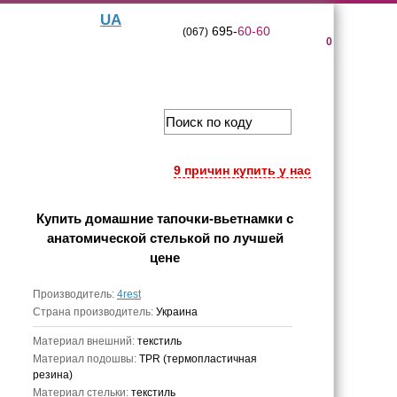
UA
695-
60-60
(067)
0
9 причин купить у нас
Купить
домашние тапочки-вьетнамки с
анатомической стелькой
по лучшей
цене
Производитель:
4rest
Страна производитель:
Украина
Материал внешний:
текстиль
Материал подошвы:
TPR (термопластичная
резина)
Материал стельки:
текстиль