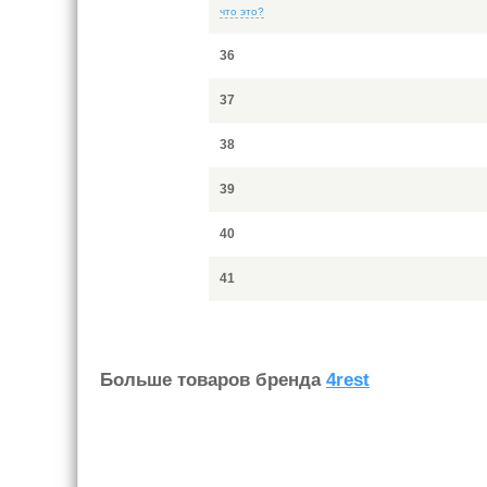
что это?
36
37
38
39
40
41
Больше товаров бренда
4rest