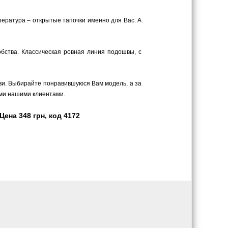
пература – открытые тапочки именно для Вас. А
обства. Классическая ровная линия подошвы, с
ви. Выбирайте понравившуюся Вам модель, а за
ыми нашими клиентами.
ена 348 грн, код 4172