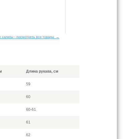
 халаты - посмотреть все товары →
м
Длина рукава, см
59
60
60-61
61
62