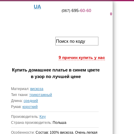
UA
695-
60-60
(067)
0
9 причин купить у нас
Купить
домашнее платье в синем цвете
в узор
по лучшей цене
Материал:
вискоза
Тип ткани:
трикотажный
Длина:
средний
Рукав:
короткий
Производитель:
Key
Страна производитель:
Польша
Особенности:
Состав: 100% вискоза. Очень легкая