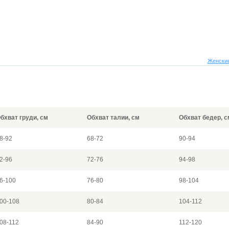
Женские
бхват груди, см
Обхват талии, см
Обхват бедер, с
8-92
68-72
90-94
2-96
72-76
94-98
6-100
76-80
98-104
00-108
80-84
104-112
08-112
84-90
112-120