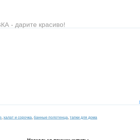
 - дарите красиво!
е
,
халат и сорочка
,
банные полотенца
,
тапки для дома