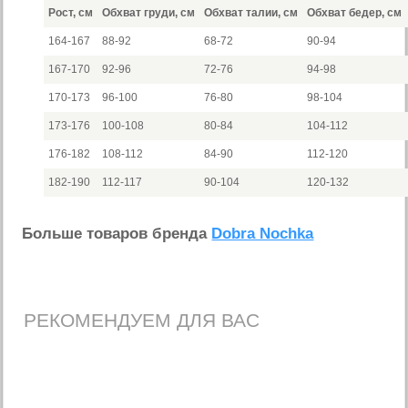
Рост, см
Обхват груди, см
Обхват талии, см
Обхват бедер, см
164-167
88-92
68-72
90-94
167-170
92-96
72-76
94-98
170-173
96-100
76-80
98-104
173-176
100-108
80-84
104-112
176-182
108-112
84-90
112-120
182-190
112-117
90-104
120-132
Больше товаров бренда
Dobra Nochka
РЕКОМЕНДУЕМ ДЛЯ ВАС