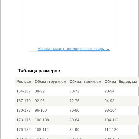
Женские халаты - посмотреть все товары →
Таблица размеров
Рост, см
Обхват груди, см
Обхват талии, см
Обхват бедер, см
164-167
88-92
68-72
90-94
167-170
92-96
72-76
94-98
170-173
96-100
76-80
98-104
173-176
100-108
80-84
104-112
176-182
108-112
84-90
112-120