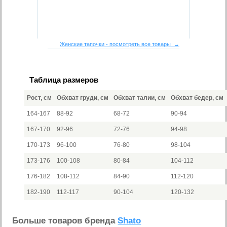
Женские тапочки - посмотреть все товары →
Таблица размеров
Рост, см
Обхват груди, см
Обхват талии, см
Обхват бедер, см
164-167
88-92
68-72
90-94
167-170
92-96
72-76
94-98
170-173
96-100
76-80
98-104
173-176
100-108
80-84
104-112
176-182
108-112
84-90
112-120
182-190
112-117
90-104
120-132
Больше товаров бренда
Shato