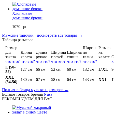
Хлопковые
домашние брюки
1070 грн
Мужские тапочки - посмотреть все товары →
Таблица размеров
Размер
Ширина
Размер
для
Длина
Длина
Ширина
Ширина
по
на
заказа
халата
рукава
плечей
спины
талии
халате
О
что это?
что это?
что это?
что это?
что это?
что это?
к
L (50-
127 см
66 см
52 см
60 см
132 см
L\XL
9
52)
XXL
130 см
67 см
58 см
64 см
143 см
XXL
1
(54-56)
Полная таблица мужских размеров →
Больше товаров бренда
Nusa
РЕКОМЕНДУЕМ ДЛЯ ВАС