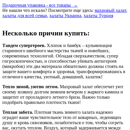
Подарочная упаковка - все товары →
Не нашли что искали? Посмотрите еще здесь:
махровый халат
,
халаты для всей семьи
,
халаты Украина
,
халаты Турция
Несколько причин купить:
Тандем супергероев.
Хлопок и бамбук – кульминация
старинного швейного мастерства ткачей и новейших,
современных технологий. Обладая сверхкачеством, супер
гигроскопичностью, и способностью убивать антигероев
(микробов) эти два материала обязательно должны стоять на
защите вашего комфорта и здоровья, трансформировавшись в
отличного качества, уютный, домашний, халатик!
Тепло зимой, уютно летом.
Махровый халат обеспечит уют
своему хозяину долгим зимним вечером у жаркого камина и
защитит от прохладного летнего бриза. Важно только
подобрать правильно плотность ткани!
Теплая забота.
Плотная ткань зимнего халата надежно
оградит ваше чувствительное тело от коварных, леденящих
душу и кровь сквозняков, позаботиться о том, чтобы согреть
вас, окутать теплом. Воздух, который задерживается между