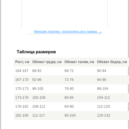
Женские тапочки - посмотреть все товары →
Таблица размеров
Рост, см
Обхват груди, см
Обхват талии, см
Обхват бедер, см
164-167
88-92
68-72
90-94
167-170
92-96
72-76
94-98
170-173
96-100
76-80
98-104
173-176
100-108
80-84
104-112
176-182
108-112
84-90
112-120
182-190
112-117
90-104
120-132