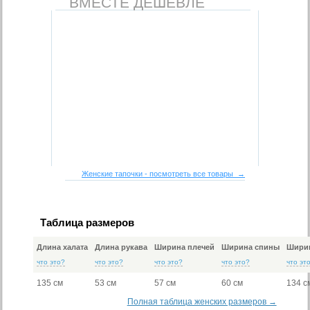
ВМЕСТЕ ДЕШЕВЛЕ
Женские тапочки - посмотреть все товары →
Таблица размеров
Длина халата
Длина рукава
Ширина плечей
Ширина спины
Ширин
что это?
что это?
что это?
что это?
что эт
135 см
53 см
57 см
60 см
134 с
Полная таблица женских размеров →