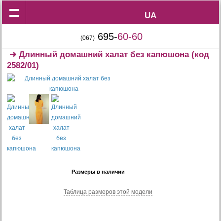
UA
UA
695-
60-60
(067)
➜
Длинный домашний халат без капюшона
(код
2582/01)
Размеры в наличии
Таблица размеров этой модели