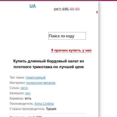
UA
695-
60-60
(067)
0
9 причин купить у нас
Купить
длинный бордовый халат из
плотного трикотажа
по лучшей цене
Тип ткани:
трикотажный
Материал:
полиэстер+вискоза
Сезон:
лето
Капюшон:
нет
Карманы:
есть
Производитель:
Anna Cristina
Страна производитель:
Турция