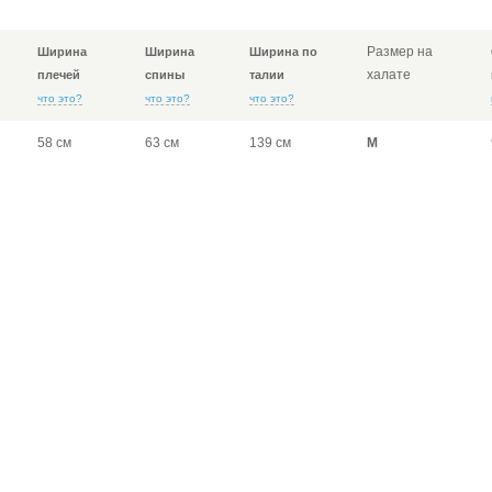
Размер на
Ширина
Ширина
Ширина по
халате
плечей
спины
талии
что это?
что это?
что это?
58 см
63 см
139 см
M