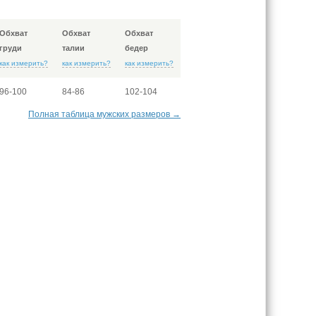
Обхват
Обхват
Обхват
груди
талии
бедер
как измерить?
как измерить?
как измерить?
96-100
84-86
102-104
Полная таблица мужских размеров →