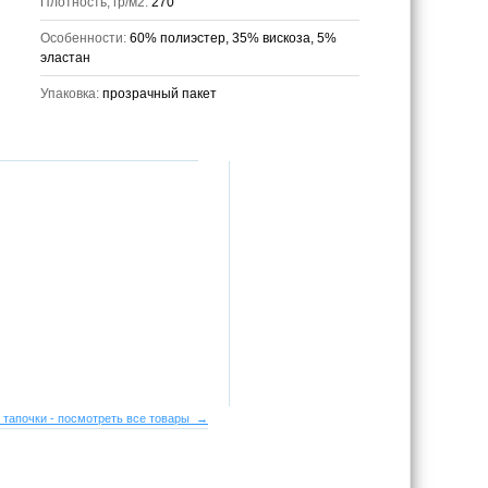
Плотность, гр/м2:
270
Особенности:
60% полиэстер, 35% вискоза, 5%
эластан
Упаковка:
прозрачный пакет
 тапочки - посмотреть все товары →