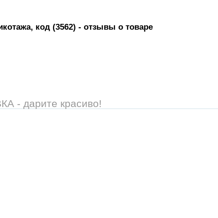
котажа, код (3562)
- отзывы о товаре
 - дарите красиво!