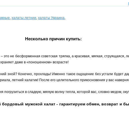
тажные
,
халаты летние
,
халаты Украина
,
Несколько причин купить:
 это не бесформенная советская тряпка, а красивая, мягкая, струящаяся, л
охраняет даже в «поношенном» возрасте!
тний зной? Конечно, прохлады! Именно такое ощущение без устали будет да
риала, летний халатик! После его целительного прикосновения у вас наверня
я погрузиться в сладкую, мягкую волну тепла, которой вас, словно медом, ок
бордовый мужской халат - гарантируем обмен, возврат и быс