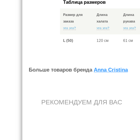
Таблица размеров
Размер для
Длина
Длина
заказа
халата
рукава
что это?
что это?
что это?
L (50)
120 см
61 см
Больше товаров бренда
Anna Cristina
РЕКОМЕНДУЕМ ДЛЯ ВАС