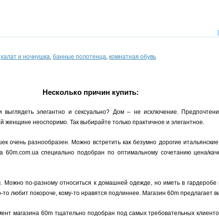
,
халат и ночнушка
,
банные полотенца
,
комнатная обувь
Несколько причин купить:
и выглядеть элегантно и сексуально? Дом – не исключение. Предпочтен
 женщине неоспоримо. Так выбирайте только практичное и элегантное.
ек очень разнообразен. Можно встретить как безумно дорогие итальянские
на 60m.com.ua специально подобран по оптимальному сочетанию цена/кач
ы
. Можно по-разному относиться к домашней одежде, но иметь в гардеробе
-то любит покороче, кому-то нравятся подлиннее. Магазин 60m предлагает вы
мент магазина 60m тщательно подобран под самых требовательных клиентов,