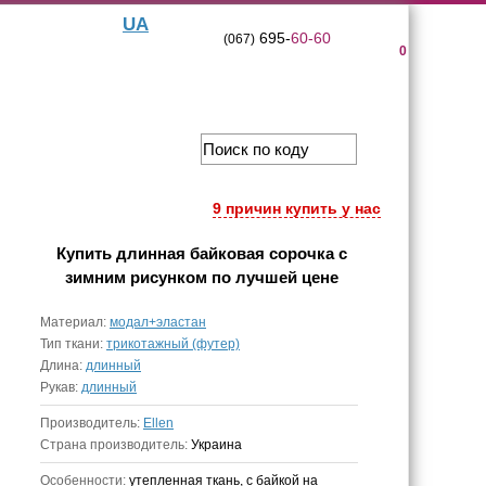
UA
695-
60-60
(067)
0
9 причин купить у нас
Купить
длинная байковая сорочка с
зимним рисунком
по лучшей цене
Материал:
модал+эластан
Тип ткани:
трикотажный (футер)
Длина:
длинный
Рукав:
длинный
Производитель:
Ellen
Страна производитель:
Украина
Особенности:
утепленная ткань, с байкой на