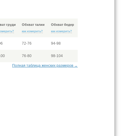
ват груди
Обхват талии
Обхват бедер
измерить?
как измерить?
как измерить?
96
72-76
94-98
100
76-80
98-104
Полная таблица женских размеров →