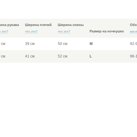
ина рукава
Ширина плечей
Ширина спины
Обх
Размер на ночнушке
о это?
что это?
что это?
как 
 см
39 см
50 см
M
92-
 см
41 см
52 см
L
96-