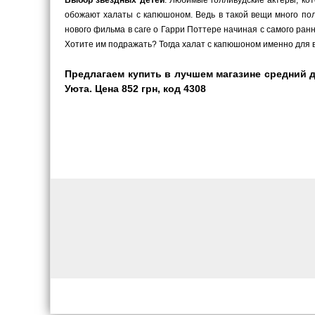
Выбор звездных детей
. Любимые голливудские актеры, ко
обожают халаты с капюшоном. Ведь в такой вещи много пол
нового фильма в саге о Гарри Поттере начиная с самого ранн
Хотите им подражать? Тогда халат с капюшоном именно для в
Предлагаем купить в лучшем магазине средний 
Уюта. Цена 852 грн, код 4308