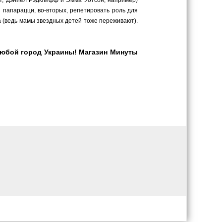
нт, Дэниел Рэдклифф и Эмма Уотсон, например)
 папарацци, во-вторых, репетировать роль для
ша (ведь мамы звездных детей тоже переживают).
любой город Украины! Магазин Минуты