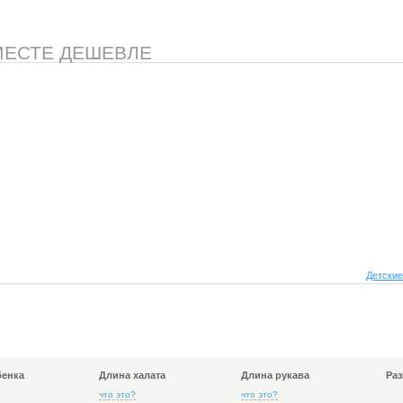
МЕСТЕ ДЕШЕВЛЕ
Детские
бенка
Длина халата
Длина рукава
Раз
что это?
что это?