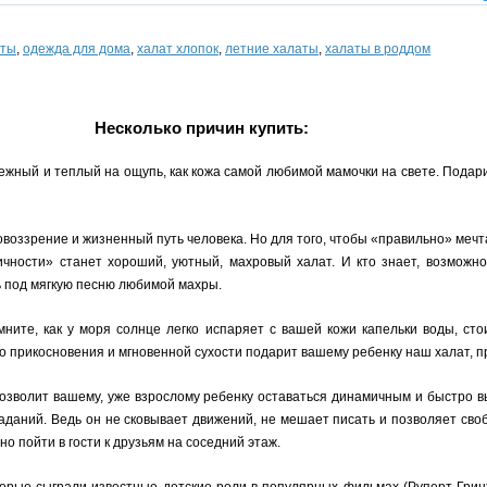
аты
,
одежда для дома
,
халат хлопок
,
летние халаты
,
халаты в роддом
Несколько причин купить:
 нежный и теплый на ощупь, как кожа самой любимой мамочки на свете. Подар
воззрение и жизненный путь человека. Но для того, чтобы «правильно» мечт
ности» станет хороший, уютный, махровый халат. И кто знает, возможно
ь под мягкую песню любимой махры.
мните, как у моря солнце легко испаряет с вашей кожи капельки воды, ст
о прикосновения и мгновенной сухости подарит вашему ребенку наш халат, 
озволит вашему, уже взрослому ребенку оставаться динамичным и быстро в
аний. Ведь он не сковывает движений, не мешает писать и позволяет своб
но пойти в гости к друзьям на соседний этаж.