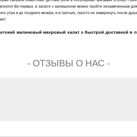
торые сыграли известные детские роли в популярных фильмах (Руперт Гри
езного! Во-первых, в халате с капюшоном можно пройти незамеченным для
его утра и до позднего вечера, и в-третьих, просто не замерзнуть после ду
ас!
детский малиновый махровый халат с быстрой доставкой в 
- ОТЗЫВЫ О НАС -