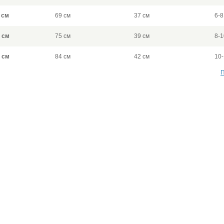
 см
69 см
37 см
6-8
 см
75 см
39 см
8-1
 см
84 см
42 см
10
П