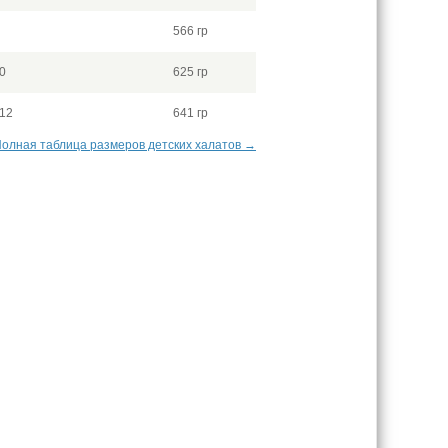
566 гр
0
625 гр
-12
641 гр
олная таблица размеров детских халатов →