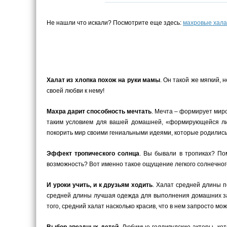
Не нашли что искали? Посмотрите еще здесь:
махровые хал
Халат из хлопка похож на руки мамы
. Он такой же мягкий,
своей любви к нему!
Махра дарит способность мечтать
. Мечта – формирует миро
таким условием для вашей домашней, «формирующейся лич
покорить мир своими гениальными идеями, которые родилис
Эффект тропического солнца
. Вы бывали в тропиках? По
возможность? Вот именно такое ощущение легкого солнечног
И уроки учить, и к друзьям ходить
. Халат средней длины п
средней длины лучшая одежда для выполнения домашних зад
того, средний халат насколько красив, что в нем запросто мож