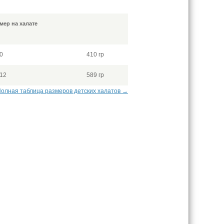
мер на халате
0
410 гр
-12
589 гр
олная таблица размеров детских халатов →