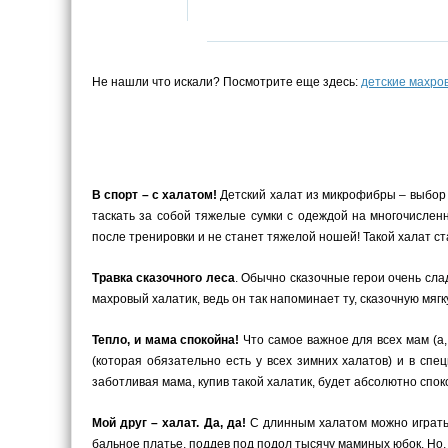
Не нашли что искали? Посмотрите еще здесь:
детские махро
В спорт – с халатом!
Детский халат из микрофибры – выбор 
таскать за собой тяжелые сумки с одеждой на многочислен
после тренировки и не станет тяжелой ношей! Такой халат 
Травка сказочного леса
. Обычно сказочные герои очень слад
махровый халатик, ведь он так напоминает ту, сказочную мягк
Тепло, и мама спокойна!
Что самое важное для всех мам (а,
(которая обязательно есть у всех зимних халатов) и в сп
заботливая мама, купив такой халатик, будет абсолютно спок
Мой друг – халат. Да, да!
С длинным халатом можно играть, 
бальное платье, поддев под подол тысячу маминых юбок. Но, 