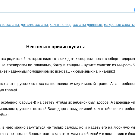
вые халаты
,
детские халаты
,
халат велюр
,
халаты длинные
,
махровые халаты
Несколько причин купить:
тех родителей, которые видят в своих детях спортсменов и вообще – здоров
ные тренировки по плаванью, боксу и танцам – купите халатик из микроф
станет надежным помощником во всех ваших семейных начинаниях!
ко спят в русских сказках на шелковистом мху и мягкой травке. А ваш ребено
ую травку!
 особенно, бабушек!) на свете? Чтобы их ребенок был здоров. А здоровье 
ециальном кручении петель! Благодаря этому, зимний халат обеспечит реб
ойна!
в него можно закутаться не только самому, но и надеть его на любимую кукл
главное, пока ребенок играет с халатом, мама свободна! А в доме – мир и бл