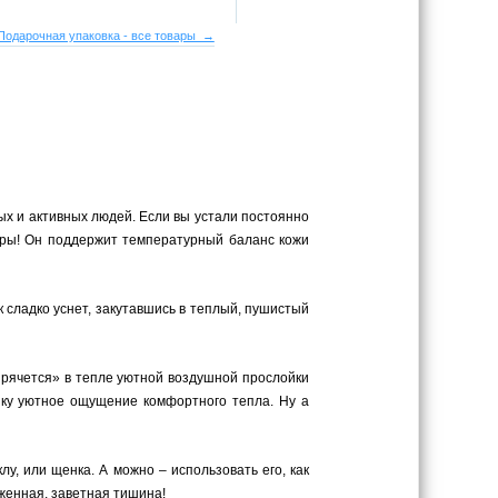
Подарочная упаковка - все товары →
ых и активных людей. Если вы устали постоянно
ибры! Он поддержит температурный баланс кожи
к сладко уснет, закутавшись в теплый, пушистый
«прячется» в тепле уютной воздушной прослойки
енку уютное ощущение комфортного тепла. Ну а
у, или щенка. А можно – использовать его, как
аженная, заветная тишина!