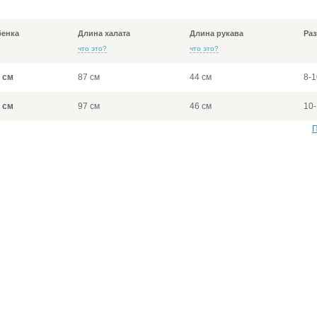
бенка
Длина халата
Длина рукава
Раз
что это?
что это?
 см
87 см
44 см
8-1
 см
97 см
46 см
10
П