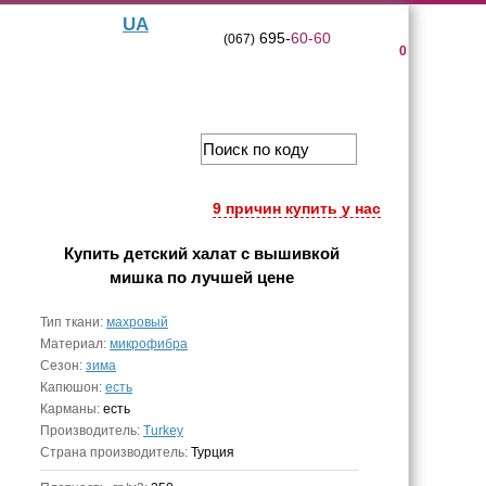
UA
695-
60-60
(067)
0
9 причин купить у нас
Купить
детский халат с вышивкой
мишка
по лучшей цене
Тип ткани:
махровый
Материал:
микрофибра
Сезон:
зима
Капюшон:
есть
Карманы:
есть
Производитель:
Turkey
Страна производитель:
Турция