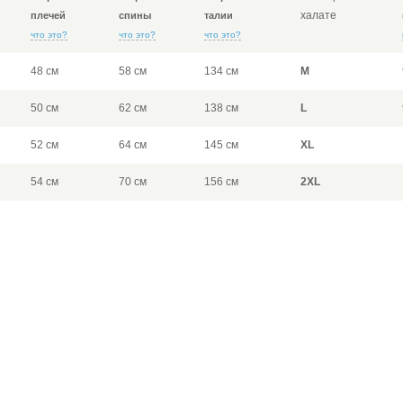
халате
плечей
спины
талии
что это?
что это?
что это?
48 см
58 см
134 см
M
50 см
62 см
138 см
L
52 см
64 см
145 см
XL
54 см
70 см
156 см
2XL