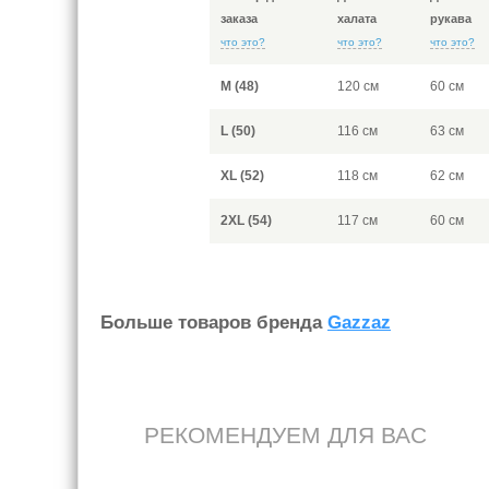
заказа
халата
рукава
что это?
что это?
что это?
M (48)
120 см
60 см
L (50)
116 см
63 см
XL (52)
118 см
62 см
2XL (54)
117 см
60 см
Больше товаров бренда
Gazzaz
РЕКОМЕНДУЕМ ДЛЯ ВАС