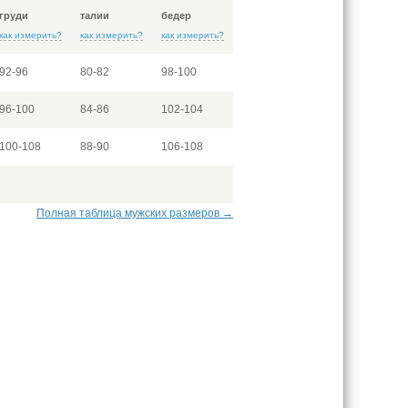
груди
талии
бедер
как измерить?
как измерить?
как измерить?
92-96
80-82
98-100
96-100
84-86
102-104
100-108
88-90
106-108
Полная таблица мужских размеров →