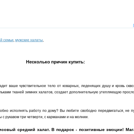
ей семьи
,
мужские халаты
,
Несколько причин купить:
дит ваше чувствительное тело от коварных, леденящих душу и кровь сквозн
льками тканей зимних халатов, создает дополнительную утепляющую прослой
добно исполнять работу по дому? Вы любите свободно передвигаться, не 
 с рукавом три четверти, с карманами и на молнии.
овый средний халат. В подарок - позитивные эмоции! Мага