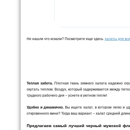
Не нашли что искали? Посмотрите еще здесь:
халаты для вс
Теплая забота.
Плотная ткань зимнего халата надежно огра
окутать теплом. Воздух, который задерживается между пете
трудного рабочего дня – уснете в уютном тепле!
Удобно и динамично.
Вы ищете халат, в котором легко и у
откровенного мини? Тогда ваш вариант – халат средней длины
Предлагаем самый лучший черный мужской флис