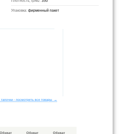
Плотность, гр/м2:
350
Упаковка:
фирменный пакет
 тапочки - посмотреть все товары →
Обхват
Обхват
Обхват