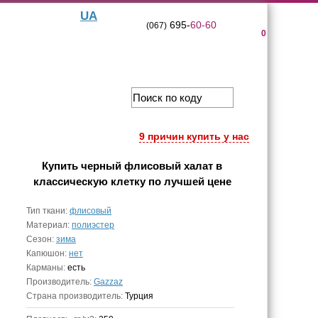
UA
695-
60-60
(067)
0
9 причин купить у нас
Купить
черный флисовый халат в
классическую клетку
по лучшей цене
Тип ткани:
флисовый
Материал:
полиэстер
Сезон:
зима
Капюшон:
нет
Карманы:
есть
Производитель:
Gazzaz
Страна производитель:
Турция