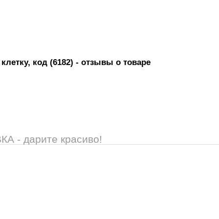
летку, код (6182)
- отзывы о товаре
 - дарите красиво!